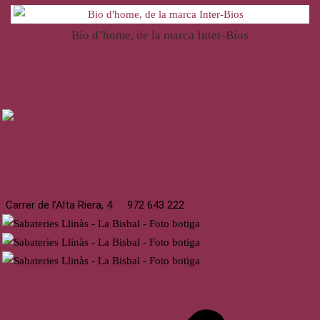
Bio d’home, de la marca Inter-Bios
46,00
€
La Bisbal
Carrer de l’Alta Riera, 4
972 643 222