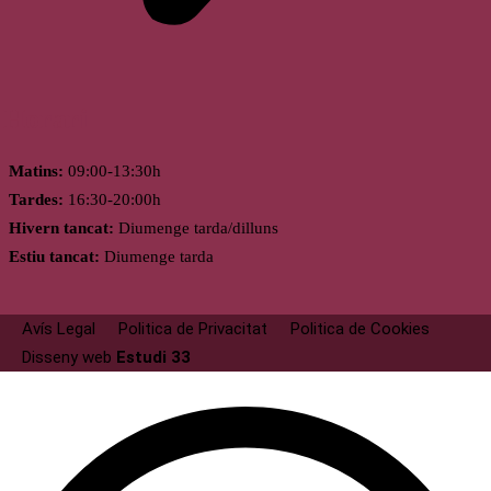
Horari
Matins:
09:00-13:30h
Tardes:
16:30-20:00h
Hivern tancat:
Diumenge tarda/dilluns
Estiu tancat:
Diumenge tarda
Avís Legal
Politica de Privacitat
Politica de Cookies
Disseny web
Estudi 33