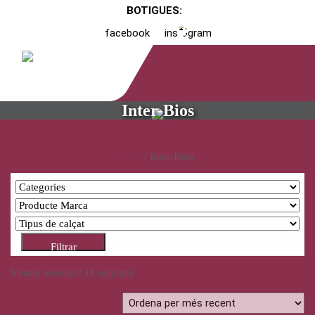
BOTIGUES:
facebook
instagram
Inter-Bios
Inici
/ Inter-Bios
Filtrar
S'estan mostrant 11 resultats