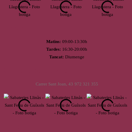
Horari
Matins:
09:00-13:30h
Tardes:
16:30-20:00h
Tancat:
Diumenge
St. Feliu de Guíxols
Carrer Sant Joan, 43
972 321 355
Horari