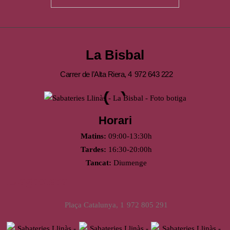
La Bisbal
Carrer de l’Alta Riera, 4
972 643 222
Horari
Matins:
09:00-13:30h
Tardes:
16:30-20:00h
Tancat:
Diumenge
Llagostera
Plaça Catalunya, 1
972 805 291