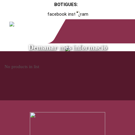
BOTIGUES:
facebook
instagram
Demanar més informació
No products in list