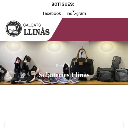
BOTIGUES:
facebook
instagram
Posts by
Sabateries Llinàs