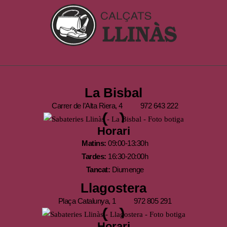
La Bisbal
Carrer de l’Alta Riera, 4
972 643 222
Horari
Matins:
09:00-13:30h
Tardes:
16:30-20:00h
Tancat:
Diumenge
Llagostera
Plaça Catalunya, 1
972 805 291
Horari